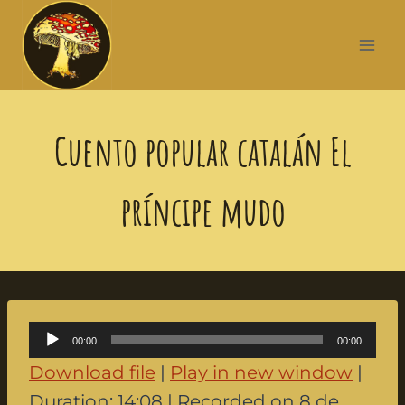
Cuento popular catalán El
príncipe mudo
A
00:00
00:00
u
Download file
|
Play in new window
|
d
Duration: 14:08
|
Recorded on 8 de