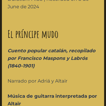
i
June de 2024
o
P
l
El príncipe mudo
a
y
e
Cuento popular catalán, recopilado
r
por Francisco Maspons y Labrós
(1840-1901
)
Narrado por Adriá y Altaïr
Música de guitarra
interpretada por
Altaïr