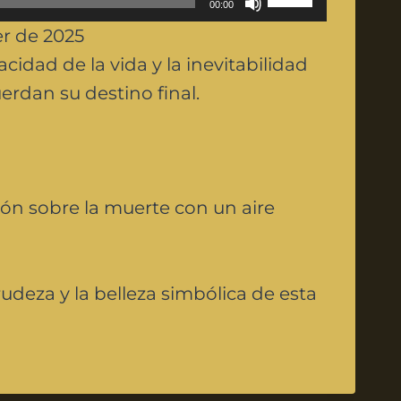
00:00
s
r de 2025
e
cidad de la vida y la inevitabilidad
U
erdan su destino final.
p
/
D
o
ón sobre la muerte con un aire
w
n
A
udeza y la belleza simbólica de esta
r
r
o
w