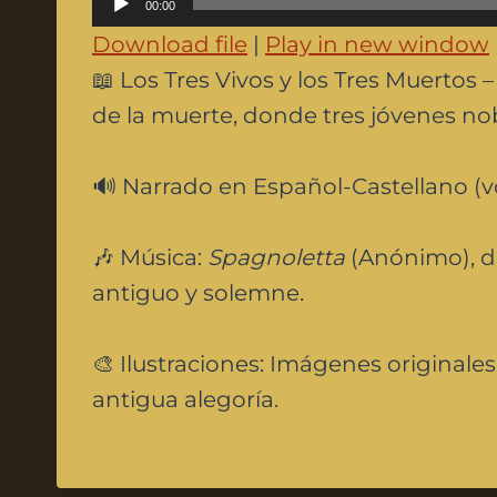
00:00
u
Download file
|
Play in new window
d
📖 Los Tres Vivos y los Tres Muertos 
i
de la muerte, donde tres jóvenes nob
o
P
🔊 Narrado en Español-Castellano (vo
l
a
🎶 Música:
Spagnoletta
(Anónimo), da
y
antiguo y solemne.
e
r
🎨 Ilustraciones: Imágenes originale
antigua alegoría.