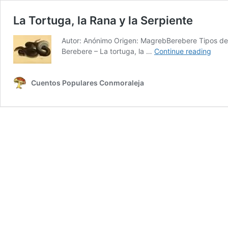
La Tortuga, la Rana y la Serpiente
Autor: Anónimo Origen: MagrebBerebere Tipos de 
La
Berebere – La tortuga, la …
Continue reading
Tort
la
Cuentos Populares Conmoraleja
Rana
y
la
Serp